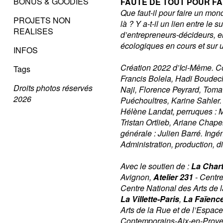
BONUS & GOODIES
FAUTE DE TOUT POUR F
Que faut-il pour faire un mon
PROJETS NON
là ? Y a-t-il un lien entre le 
REALISES
d’entrepreneurs-décideurs, e
écologiques en cours et sur 
INFOS
Création 2022 d’Ici-Même. C
Tags
Francis Bolela, Hadi Boudec
Droits photos réservés
Naji, Florence Peyrard, Tom
2026
Puéchoultres, Karine Sahler.
Hélène Landat, perruques : Mi
Tristan Ortlieb, Ariane Chape
générale : Julien Barré. Ingé
Administration, production, d
Avec le soutien de :
La Char
Avignon,
Atelier 231
- Centre
Centre National des Arts de l
La Villette-Paris
,
La Faïence
Arts de la Rue et de l’Espac
Contemporains-Aix-en-Prov