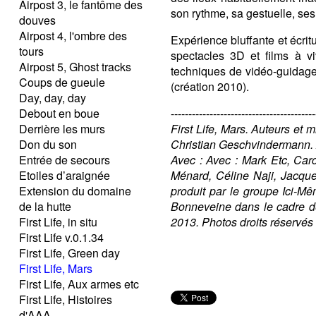
Airpost 3, le fantôme des
son rythme, sa gestuelle, ses
douves
Airpost 4, l'ombre des
Expérience bluffante et écrit
tours
spectacles 3D et films à vi
Airpost 5, Ghost tracks
techniques de vidéo-guidage
Coups de gueule
(création 2010).
Day, day, day
Debout en boue
-----------------------------------------
Derrière les murs
First Life,
Mars
. Auteurs et 
Don du son
Christian Geschvindermann. A
Entrée de secours
Avec : Avec : Mark Etc, Car
Etoiles d’araignée
Ménard, Céline Naji, Jacques
Extension du domaine
produit par le groupe Ici-M
de la hutte
Bonneveine dans le cadre de
First Life, in situ
2013. Photos droits réservés
First Life v.0.1.34
First Life, Green day
First Life, Mars
First Life, Aux armes etc
First Life, Histoires
d'AAA