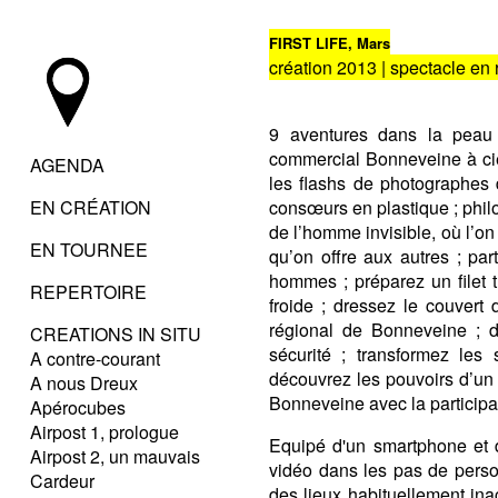
FIRST LIFE, Mars
création 2013 | spectacle en
9 aventures dans la peau 
commercial Bonneveine à ciel
AGENDA
les flashs de photographes
EN CRÉATION
consœurs en plastique ; phil
de l’homme invisible, où l’
EN TOURNEE
qu’on offre aux autres ; pa
hommes ; préparez un filet 
REPERTOIRE
froide ; dressez le couvert 
régional de Bonneveine ; d
CREATIONS IN SITU
sécurité ; transformez les 
A contre-courant
découvrez les pouvoirs d’un 
A nous Dreux
Bonneveine avec la particip
Apérocubes
Airpost 1, prologue
Equipé d'un smartphone et d'
Airpost 2, un mauvais
vidéo dans les pas de person
Cardeur
des lieux habituellement ina