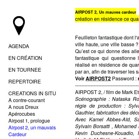
AIRPOST 2, Un mauves cardeur
création en résidence ce quart
Feuilleton fantastique dont l'
ville haute, une ville basse
AGENDA
Qu’est ce qui donne des ail
EN CRÉATION
fantastique qui questionne 
réalisé en résidence de quar
EN TOURNEE
par an, afin de traverser les
Voir
AIRPOST2
Password :
REPERTOIRE
-----------------------------------------
AIRPOST 2, / film de Mark Etc
CREATIONS IN SITU
Scénographie : Nataska Ro
A contre-courant
régie de production : Sylva
A nous Dreux
Gauthier, fabrication des déc
Apérocubes
Avec Kamel Abbes-Aïd, Sam
Airpost 1, prologue
Sylvain Borsatti , Mohamed 
Airpost 2, un mauvais
Kevin Duchesne-Kouadio, 
Cardeur