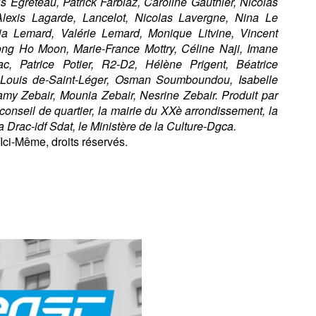
s Egreteau, Patrick Farbiaz, Caroline Gauthier, Nicolas
lexis Lagarde, Lancelot, Nicolas Lavergne, Nina Le
sja Lemard, Valérie Lemard, Monique Litvine, Vincent
ong Ho Moon, Marie-France Mottry, Céline Naji, Imane
c, Patrice Potier, R2-D2, Hélène Prigent, Béatrice
Louis de-Saint-Léger, Osman Soumboundou, Isabelle
amy Zebair, Mounia Zebair, Nesrine Zebair. Produit par
conseil de quartier, la mairie du XXè arrondissement, la
a Drac-idf Sdat, le Ministère de la Culture-Dgca.
Ici-Même, droits réservés.