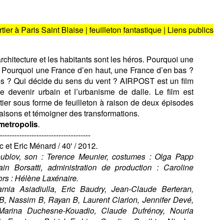
ier à Paris Saint Blaise | feuilleton fantastique | Liens publics
architecture et les habitants sont les héros. Pourquoi une
 ? Pourquoi une France d’en haut, une France d’en bas ?
es ? Qui décide du sens du vent ? AIRPOST est un film
le devenir urbain et l’urbanisme de dalle. Le film est
tier sous forme de feuilleton à raison de deux épisodes
 saisons et témoigner des transformations.
metropolis
.
-------------------------------------
 et Eric Ménard / 40' / 2012.
ublov, son : Terence Meunier, costumes : Olga Papp
in Borsatti, administration de production : Caroline
ors : Hélène Laxénaire.
ia Asiadiulla, Eric Baudry, Jean-Claude Berteran,
B, Nassim B, Rayan B, Laurent Clarion, Jennifer Devé,
Marina Duchesne-Kouadio, Claude Dufrénoy, Nouria