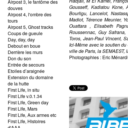
Hadjali, M El Kamel, Françoi
Airpost 3, le fantôme des
Gousseff, Kadiatou Kone, A
douves
Bourligu, Lancelot, Nastas
Airpost 4, l'ombre des
Madiot, Térence Meunier, Y
tours
Ouattara , Elisabeth Pagna
Airpost 5, Ghost tracks
Roussennac, Guy Safrana, 
Coups de gueule
Toros, Jean-Paul Vincent, S
Day, day, day
Ici-Même avec le soutien du 
Debout en boue
ville de Paris, la SEMAEST, l
Derrière les murs
Photographies : Eric Ménard/
Don du son
Entrée de secours
Etoiles d’araignée
Extension du domaine
de la hutte
First Life, in situ
First Life v.0.1.34
First Life, Green day
First Life, Mars
First Life, Aux armes etc
First Life, Histoires
d'AAA