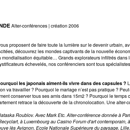
NDE
Alter-conférences | création 2006
 proposent de faire toute la lumière sur le devenir urbain, ave
itées, découvrez les mondes captivants de la nouvelle économi
 la mondialisation équitable… Grands explorateurs infiltrés dans
tificateurs échevelés, nos conférenciers sont tous spécialistes
urquoi les japonais aiment-ils vivre dans des capsules ?
L
on va travailler ? Pourquoi le mariage n’est pas pratique ? Peu
ent conserver tous ses amis dans 15m2 ? Pourquoi le temps c’es
ement retrace la découverte de la chronolocation. Une alter-con
Nataska Roublov. Avec Mark Etc.
Alter-conférence donnée à Pari
Recyclart, à Luxembourg au Casino Forum d'art contemporain, à 
neuve lès Avignon, Ecole Nationale Supérieure du paysage, Lille