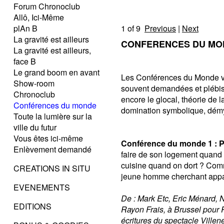
Forum Chronoclub
Allô, Ici-Même
plAn B
1
of 9
Previous
|
Next
La gravité est ailleurs
CONFERENCES DU MO
La gravité est ailleurs,
face B
Le grand boom en avant
Les Conférences du Monde vous
Show-room
souvent demandées et plébisc
Chronoclub
encore le glocal, théorie de
Conférences du monde
domination symbolique, démys
Toute la lumière sur la
ville du futur
Vous êtes ici-même
Conférence du monde 1 : Po
Enlèvement demandé
faire de son logement quand 
cuisine quand on dort ? Comm
CREATIONS IN SITU
jeune homme cherchant appart
EVENEMENTS
De : Mark Etc, Eric Ménard, 
EDITIONS
Rayon Frais, à Brussel pour 
écritures du spectacle Ville